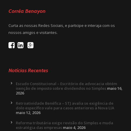
Corrêa Benayon
Curta as nossas Redes Sociais, e participe e interaja com os
nossos amigos e visitantes.
Notícias Recentes
Escudo Constitucional – Escritório de advocacia obtém
isenção de imposto sobre dividendos no Simples
maio 16,
2026
Retroatividade Benéfica – STJ avalia se exigência de
dolo específico vale para casos anteriores à Nova LIA
maio 12, 2026
Reforma tributária exige revisão do Simples e muda
estratégia das empresas
maio 4, 2026