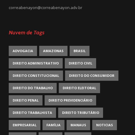
correabenayon@correabenayon.adv.br
Nuvem de Tags
ADVOGACIA
AMAZONAS
BRASIL
DIREITO ADMINISTRATIVO
DIREITO CIVIL
DIREITO CONSTITUCIONAL
DIREITO DO CONSUMIDOR
DIREITO DO TRABALHO
DIREITO ELEITORAL
DIREITO PENAL
DIREITO PREVIDENCIÁRIO
DIREITO TRABALHISTA
DIREITO TRIBUTÁRIO
EMPRESARIAL
FAMÍLIA
MANAUS
NOTICIAS