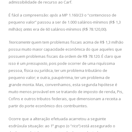
admissibilidade de recurso ao Carf.
É fácil a compreensão:
após
a MP 1.160/23 o “contencioso de
pequeno valor” passou a ser de 1.000 salários-mínimos (R$ 1,3
milhão);
antes
era de 60 salários-mínimos (R$ 78.120,00).
Teoricamente
quem tem problemas fiscais acima de R$ 1,3 milhão
possui muito maior capacidade econômica do que aqueles que
possuem problemas fiscais da ordem de R$ 78.120. É claro que
isso é um
pressuposto
, pois pode ocorrer de uma riquíssima
pessoa, física ou jurídica, ter um problema tributário de
pequeno valor; e outra, paupérrima, ter um problema de
grande monta. Mas, convenhamos, esta segunda hipótese é
muito menos provável em se tratando de imposto de renda, Pis,
Cofins e outros tributos federais, que dimensionam a receita a
partir do porte econômico dos contribuintes.
Ocorre que a alteração efetuada acarretou a seguinte
esdrúxula situação: ao 1º grupo (o “
rico
“) está assegurado o