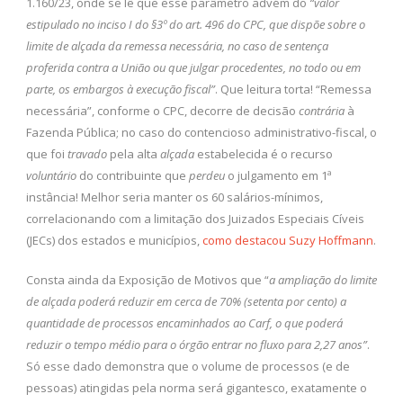
1.160/23, onde se lê que esse parâmetro advém do
“
valor
estipulado no inciso I do §3º do art. 496 do CPC, que dispõe sobre o
limite de alçada da remessa necessária, no caso de sentença
proferida contra a União ou que julgar procedentes, no todo ou em
parte, os embargos à execução fiscal”
. Que leitura torta! “Remessa
necessária”, conforme o CPC, decorre de decisão
contrária
à
Fazenda Pública; no caso do contencioso administrativo-fiscal, o
que foi
travado
pela alta
alçada
estabelecida é o recurso
voluntário
do contribuinte que
perdeu
o julgamento em 1ª
instância! Melhor seria manter os 60 salários-mínimos,
correlacionando com a limitação dos Juizados Especiais Cíveis
(JECs) dos estados e municípios,
como destacou Suzy Hoffmann
.
Consta ainda da Exposição de Motivos que “
a ampliação do limite
de alçada poderá reduzir em cerca de 70% (setenta por cento) a
quantidade de processos encaminhados ao Carf, o que poderá
reduzir o tempo médio para o órgão entrar no fluxo para 2,27 anos”
.
Só esse dado demonstra que o volume de processos (e de
pessoas) atingidas pela norma será gigantesco, exatamente o