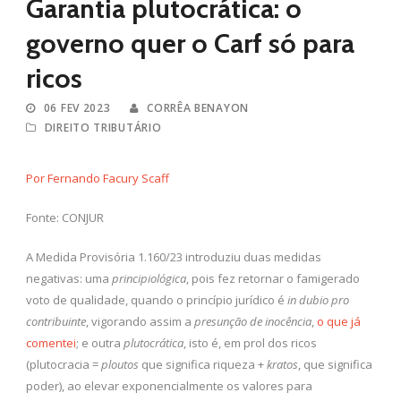
Garantia plutocrática: o
governo quer o Carf só para
ricos
06 FEV 2023
CORRÊA BENAYON
DIREITO TRIBUTÁRIO
Por Fernando Facury Scaff
Fonte: CONJUR
A Medida Provisória 1.160/23 introduziu duas medidas
negativas: uma
principiológica
, pois fez retornar o famigerado
voto de qualidade, quando o princípio jurídico é
in dubio pro
contribuinte
, vigorando assim a
presunção de inocência
,
o que já
comentei
; e outra
plutocrática
, isto é, em prol dos ricos
(plutocracia =
ploutos
que significa riqueza +
kratos
, que significa
poder), ao elevar exponencialmente os valores para